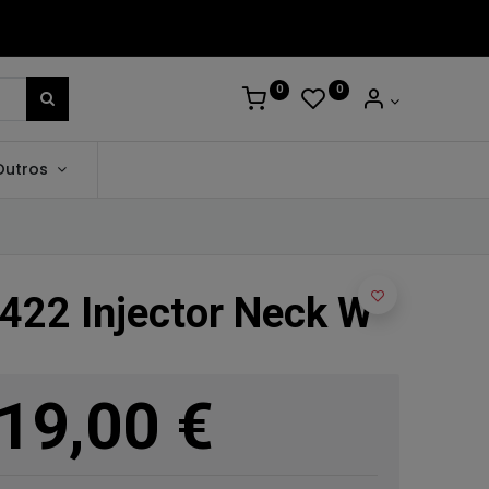
0
0
Outros
422 Injector Neck W
19,00
€