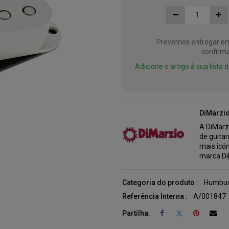
Prevemos entregar em 
confirma
Adicione o artigo à sua lista
DiMarzi
A DiMarz
de guitar
mais icó
marca Di
Categoria do produto :
Humbuc
Referência Interna :
A/001847
Partilha: