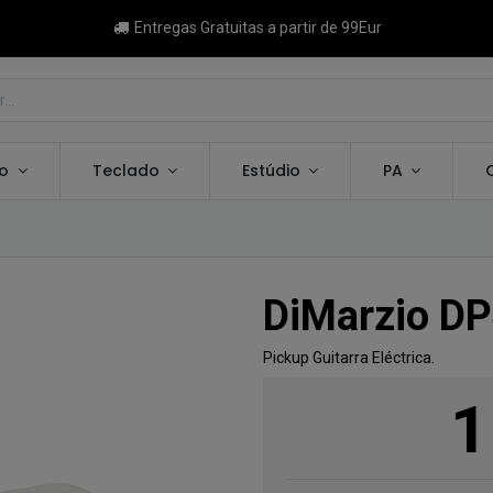
Entregas Gratuitas a partir de 99Eur
ão
Teclado
Estúdio
PA
DiMarzio DP
Pickup Guitarra Eléctrica.
1