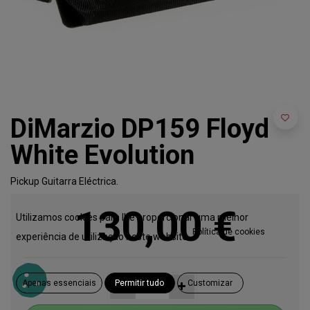
DiMarzio DP159 Floyd
White Evolution
Pickup Guitarra Eléctrica.
130,00
€
Utilizamos cookies para lhe proporcionar uma melhor
Política de cookies
experiência de utilização neste website.
Apenas essenciais
Permitir tudo
Customizar