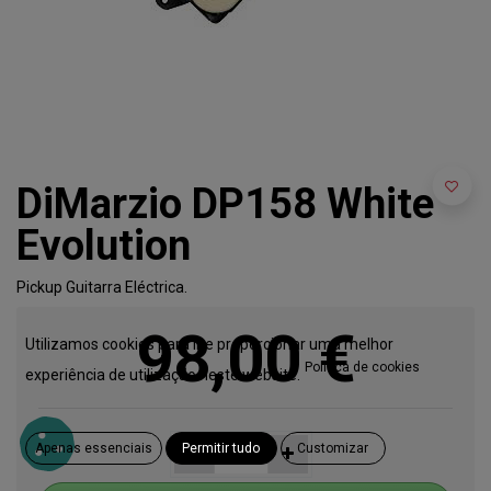
DiMarzio DP158 White
Evolution
Pickup Guitarra Eléctrica.
98,00
€
Utilizamos cookies para lhe proporcionar uma melhor
Política de cookies
experiência de utilização neste website.
Apenas essenciais
Permitir tudo
Customizar