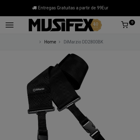
Entregas Gratuitas a partir de 99Eur
0
Home
DiMarzio DD2800BK