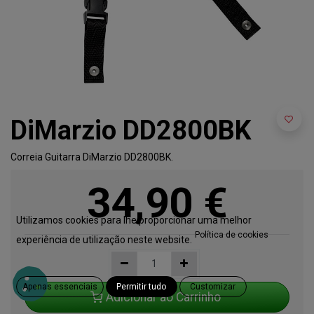
DiMarzio DD2800BK
Correia Guitarra DiMarzio DD2800BK.
34,90
€
Utilizamos cookies para lhe proporcionar uma melhor
Política de cookies
experiência de utilização neste website.
Apenas essenciais
Permitir tudo
Customizar
Adicionar ao Carrinho