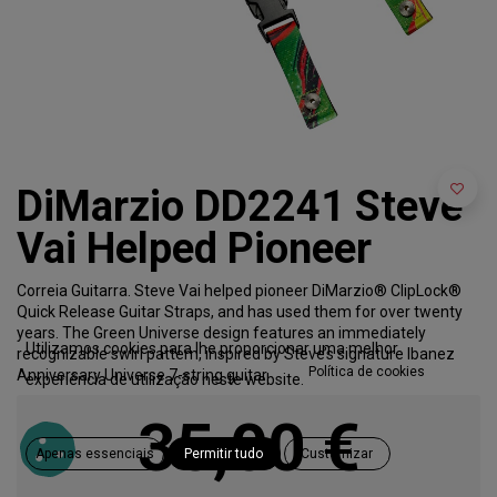
DiMarzio DD2241 Steve
Vai Helped Pioneer
Correia Guitarra. Steve Vai helped pioneer DiMarzio® ClipLock®
Quick Release Guitar Straps, and has used them for over twenty
years. The Green Universe design features an immediately
Utilizamos cookies para lhe proporcionar uma melhor
recognizable swirl pattern, inspired by Steve’s signature Ibanez
Política de cookies
Anniversary Universe 7-string guitar.
experiência de utilização neste website.
35,00
€
Apenas essenciais
Permitir tudo
Customizar