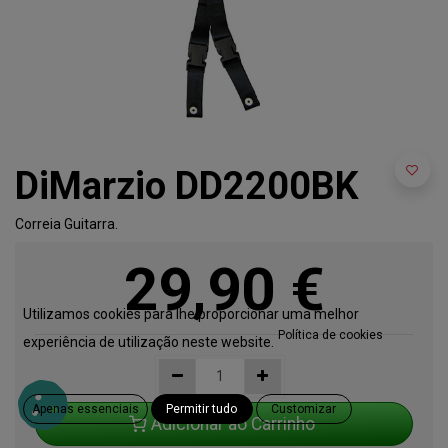
DiMarzio DD2200BK
Correia Guitarra.
29,90
€
Utilizamos cookies para lhe proporcionar uma melhor
Política de cookies
experiência de utilização neste website.
Apenas essenciais
Permitir tudo
Customizar
Adicionar ao Carrinho