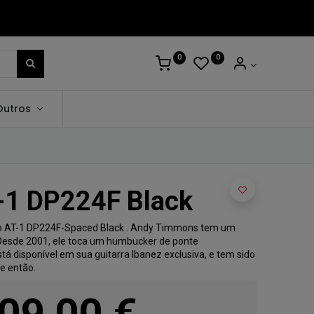
0
0
Outros
-1 DP224F Black
zio AT-1 DP224F-Spaced Black . Andy Timmons tem um
 Desde 2001, ele toca um humbucker de ponte
tá disponível em sua guitarra Ibanez exclusiva, e tem sido
de então.
09,00
€