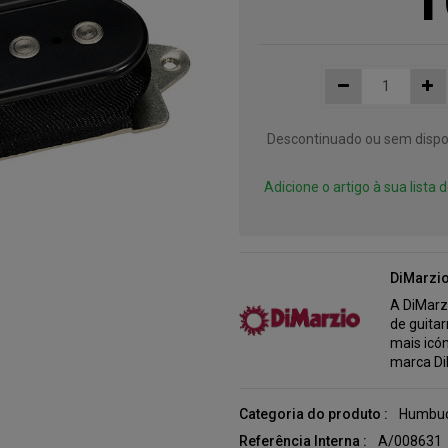
Descontinuado ou sem dispon
Adicione o artigo à sua lista
DiMarzi
A DiMarz
de guitar
mais icó
marca Di
Categoria do produto :
Humbuc
Referência Interna :
A/008631