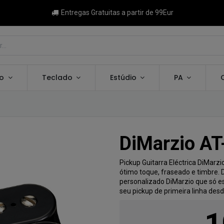
Entregas Gratuitas a partir de 99Eur
ão
Teclado
Estúdio
PA
DiMarzio AT
Pickup Guitarra Eléctrica DiMar
ótimo toque, fraseado e timbre.
personalizado DiMarzio que só es
seu pickup de primeira linha des
1