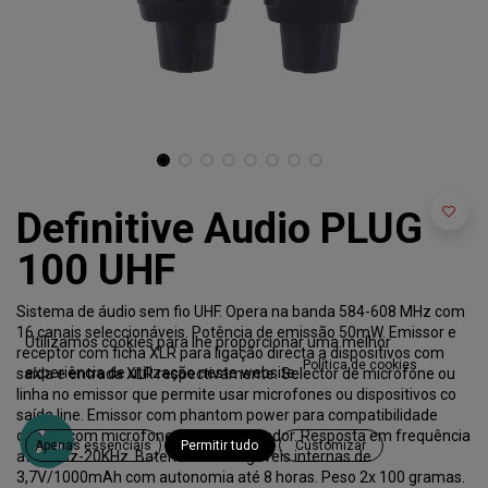
Definitive Audio PLUG
100 UHF
Sistema de áudio sem fio UHF. Opera na banda 584-608 MHz com
16 canais seleccionáveis. Potência de emissão 50mW. Emissor e
Utilizamos cookies para lhe proporcionar uma melhor
receptor com ficha XLR para ligação directa a dispositivos com
Política de cookies
experiência de utilização neste website.
saída e entrada XLR respectivamente. Selector de microfone ou
linha no emissor que permite usar microfones ou dispositivos co
saída line. Emissor com phantom power para compatibilidade
directa com microfones de condensador. Resposta em frequência
Apenas essenciais
Permitir tudo
Customizar
até 20Hz-20KHz. Baterias recarregáveis internas de
3,7V/1000mAh com autonomia até 8 horas. Peso 2x 100 gramas.