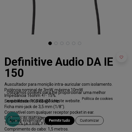
Definitive Audio DA IE
150
Auscultador para monição intra-auricular com isolamento.
Potência nominal de 3mW, máxima 10mW.
Utilizamos cookies para lhe proporcionar uma melhor
Impedância 16ohm +/- 15%.
Política de cookies
experiência de utilização neste website.
Sensibilidade: 105 dB @1 kHz.
Ficha mini-jack de 3,5 mm (1/8").
Compatível com qualquer receptor pocket in ear.
Diâmetro do diafragma: 10mm.
Apenas essenciais
Permitir tudo
Customizar
THD: < 5% (a 3 mW, 1 kHz).
Comprimento do cabo: 1,5 metros.