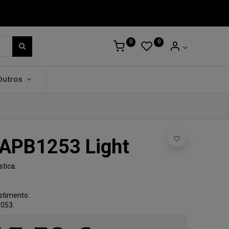
0
0
Outros
TAPB1253 Light
stica.
stimento.
053.