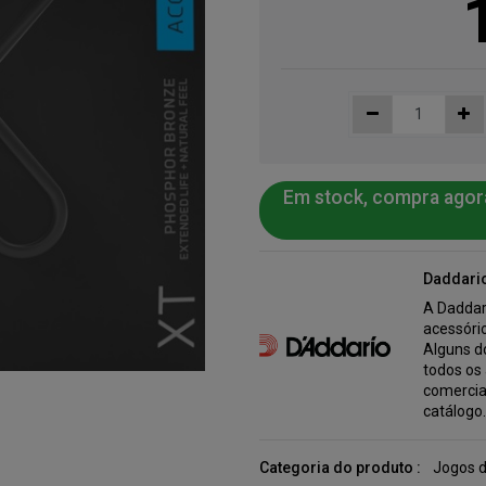
Em stock, compra agor
Daddari
A Daddar
acessório
Alguns do
todos os
comercia
catálogo
Categoria do produto :
Jogos d