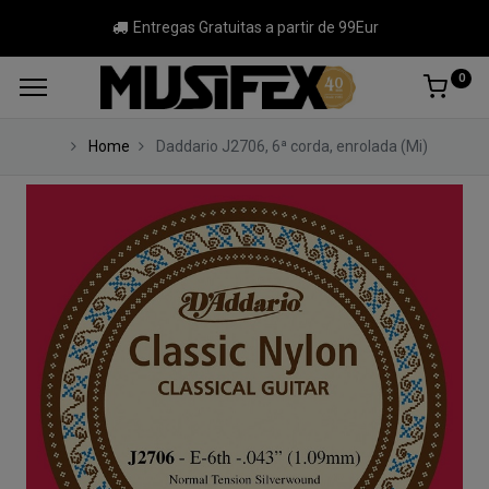
Entregas Gratuitas a partir de 99Eur
0
Home
Daddario J2706, 6ª corda, enrolada (Mi)