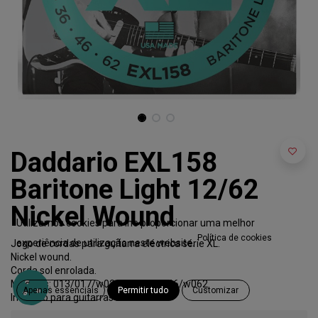
Daddario EXL158
Baritone Light 12/62
Nickel Wound
Utilizamos cookies para lhe proporcionar uma melhor
Política de cookies
experiência de utilização neste website.
Jogo de cordas para guitarra eléctrica série XL.
Nickel wound.
Corda sol enrolada.
Medidas: 013/017/w026/w036/w046/w062.
Apenas essenciais
Permitir tudo
Customizar
Indicado para guitarras barítono.