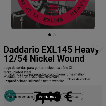
Daddario EXL145 Heavy
12/54 Nickel Wound
Jogo de cordas para guitarra eléctrica série XL.
Nickel-plated steel.
Utilizamos cookies para lhe proporcionar uma melhor
Medidas: 012/016/020/032/042/054.
Política de cookies
experiência de utilização neste website.
3ª corda plana.
7,40
€
Apenas essenciais
Permitir tudo
Customizar