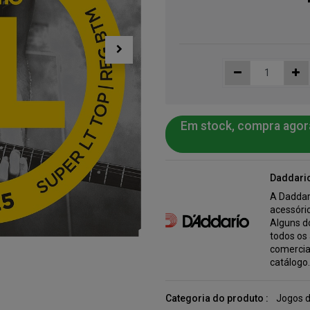
Em stock, compra agor
Daddari
A Daddar
acessório
Alguns do
todos os
comercia
catálogo
Categoria do produto :
Jogos d