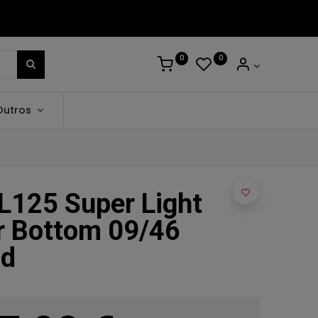
0
0
Outros
L125 Super Light
r Bottom 09/46
nd