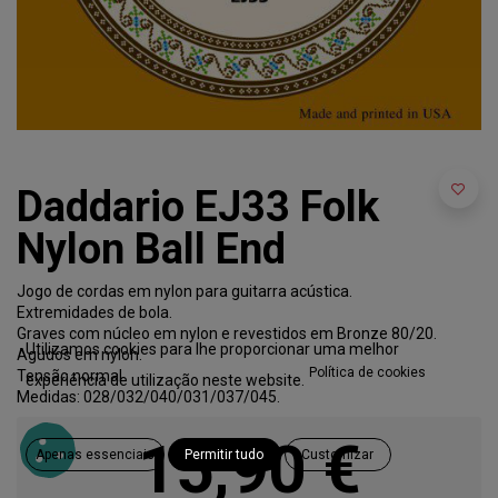
Daddario EJ33 Folk
Nylon Ball End
Jogo de cordas em nylon para guitarra acústica.
Extremidades de bola.
Graves com núcleo em nylon e revestidos em Bronze 80/20.
Utilizamos cookies para lhe proporcionar uma melhor
Agudos em nylon.
Política de cookies
Tensão normal.
experiência de utilização neste website.
Medidas: 028/032/040/031/037/045.
15,90
€
Apenas essenciais
Permitir tudo
Customizar