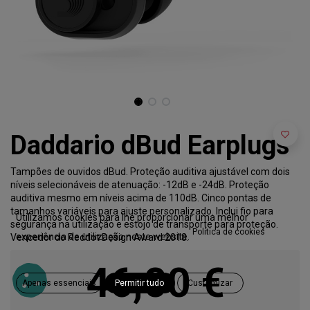
Daddario dBud Earplugs
Tampões de ouvidos dBud. Proteção auditiva ajustável com dois
níveis selecionáveis ​​de atenuação: -12dB e -24dB. Proteção
auditiva mesmo em níveis acima de 110dB. Cinco pontas de
tamanhos variáveis ​​para ajuste personalizado. Inclui fio para
Utilizamos cookies para lhe proporcionar uma melhor
segurança na utilização e estojo de transporte para proteção.
Política de cookies
experiência de utilização neste website.
Vencedor do Reddot Design Award 2018.
46,00
€
Apenas essenciais
Permitir tudo
Customizar