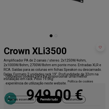
Crown XLi3500
Amplificador PA de 2 canais / stereo. 2x1250W/4ohm,
2x1000W/8ohm, 2700W/8ohm em ponte mono. Entradas XLR e
RCA. Saídas para as colunas em fichas Speakon ou descarnado.
Delay. Formato 2 unidades rack 19". Profundidade de 32cm na
Utilizamos cookies para lhe proporcionar uma melhor
instalação em rack. Peso 19.5Kg.
Política de cookies
experiência de utilização neste website.
949,00
€
Apenas essenciais
Permitir tudo
Customizar