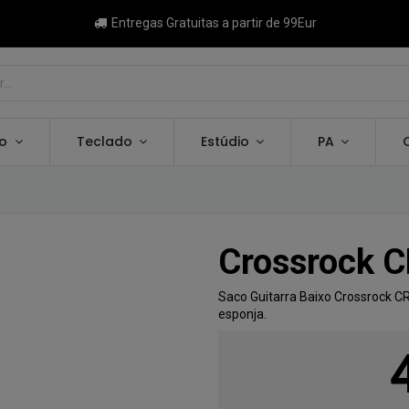
Entregas Gratuitas a partir de 99Eur
ão
Teclado
Estúdio
PA
Crossrock 
Saco Guitarra Baixo Crossrock 
esponja.