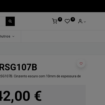
0
0
Outros
CRSG107B
CRSG107B. Cinzento escuro com 10mm de espessura de
42,00
€