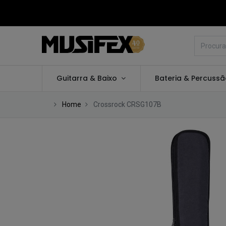
Guitarra & Baixo
Bateria & Percuss
Home
Crossrock CRSG107B