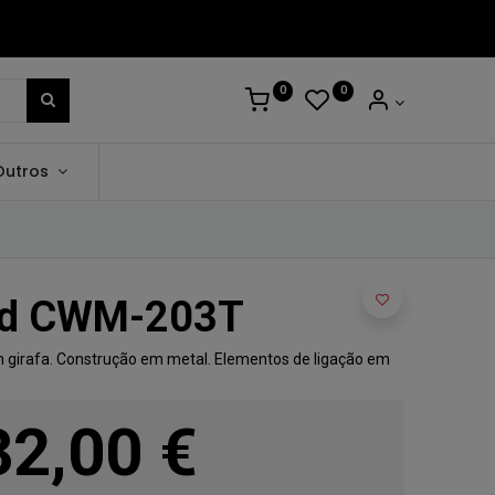
0
0
Outros
ld CWM-203T
m girafa. Construção em metal. Elementos de ligação em
32,00
€