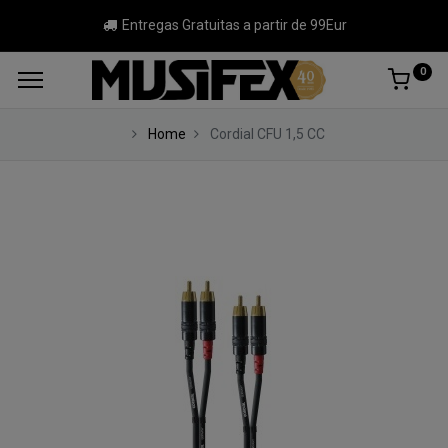
Entregas Gratuitas a partir de 99Eur
0
Home
Cordial CFU 1,5 CC