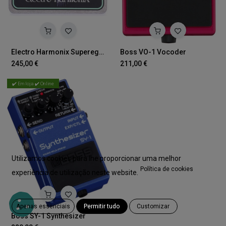
Electro Harmonix Superego Synth Engine
Boss VO-1 Vocoder
245,00
€
211,00
€
✔️ Em loja ✔️ Online
Utilizamos cookies para lhe proporcionar uma melhor
Política de cookies
experiência de utilização neste website.
Apenas essenciais
Permitir tudo
Customizar
Boss SY-1 Synthesizer