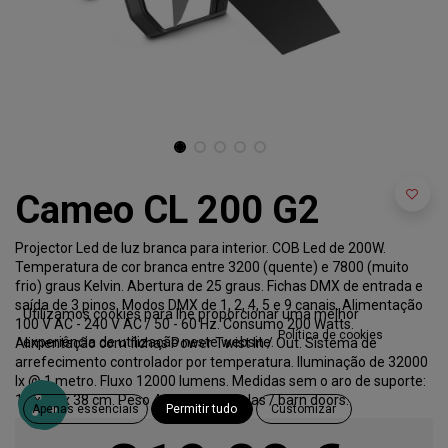
Cameo CL 200 G2
Projector Led de luz branca para interior. COB Led de 200W.
Temperatura de cor branca entre 3200 (quente) e 7800 (muito
frio) graus Kelvin. Abertura de 25 graus. Fichas DMX de entrada e
saída de 3 pinos. Modos DMX de 1, 2, 4, 5 e 9 canais. Alimentação
Utilizamos cookies para lhe proporcionar uma melhor
100 V AC - 240 V AC / 50 - 60 Hz. Consumo 200 Watts.
Política de cookies
experiência de utilização neste website.
Alimentação com fichas Power Twist In / Out. Sistema de
arrefecimento controlador por temperatura. Iluminação de 32000
lx @ 1 metro. Fluxo 12000 lumens. Medidas sem o aro de suporte:
17 x 17 x 38 cm. Peso 4,2 Kg. Inclui palas / barn doors.
Apenas essenciais
Permitir tudo
Customizar