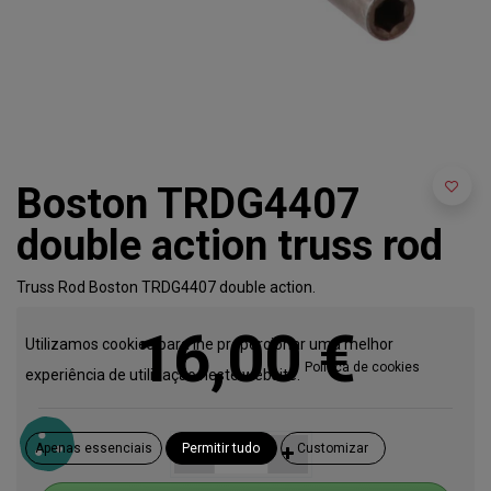
Boston TRDG4407
double action truss rod
Truss Rod Boston TRDG4407 double action.
16,00
€
Utilizamos cookies para lhe proporcionar uma melhor
Política de cookies
experiência de utilização neste website.
Apenas essenciais
Permitir tudo
Customizar