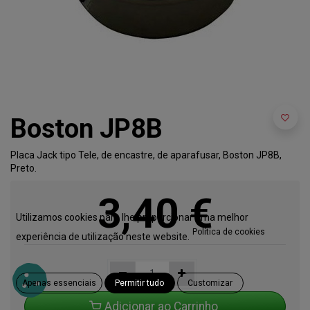
Boston JP8B
Placa Jack tipo Tele, de encastre, de aparafusar, Boston JP8B,
Preto.
3,40
€
Utilizamos cookies para lhe proporcionar uma melhor
Política de cookies
experiência de utilização neste website.
Apenas essenciais
Permitir tudo
Customizar
Adicionar ao Carrinho