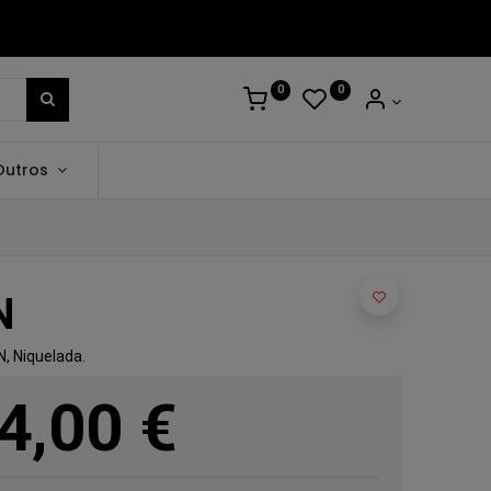
0
0
Outros
N
N, Niquelada.
4,00
€