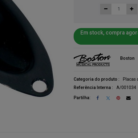
Em stock, compra agor
Boston
Categoria do produto :
Placas 
Referência Interna :
A/001034
Partilha: