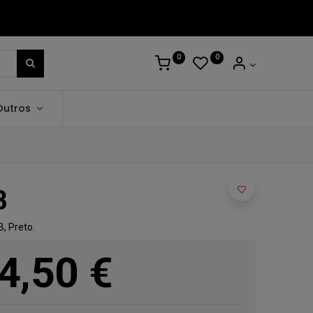
0
0
Outros
B
, Preto.
4,50
€