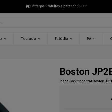
Entregas Gratuitas a partir de 99Eur
ão
Teclado
Estúdio
PA
Boston JP2
Placa Jack tipo Strat Boston JP2B