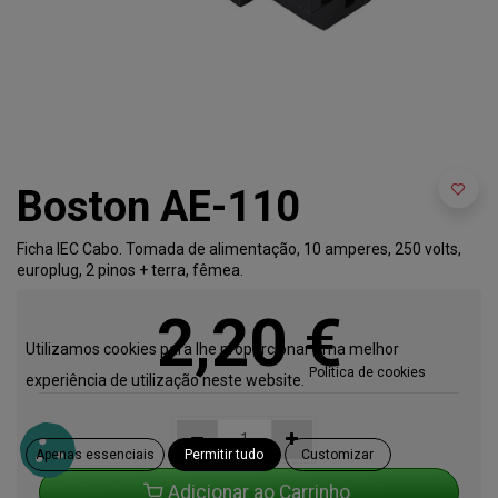
Boston AE-110
Ficha IEC Cabo. Tomada de alimentação, 10 amperes, 250 volts,
europlug, 2 pinos + terra, fêmea.
2,20
€
Utilizamos cookies para lhe proporcionar uma melhor
Política de cookies
experiência de utilização neste website.
Apenas essenciais
Permitir tudo
Customizar
Adicionar ao Carrinho