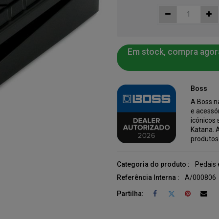
Em stock, compra agor
Boss
A Boss n
e acessór
icónicos 
Katana. 
produtos
Categoria do produto :
Pedais 
Referência Interna :
A/000806
Partilha: