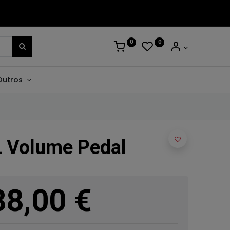
0
0
Outros
 Volume Pedal
88,00
€