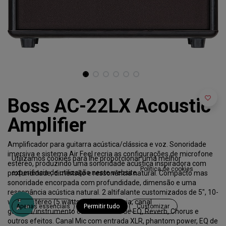
Boss AC-22LX Acoustic
Amplifier
Amplificador para guitarra acústica/clássica e voz. Sonoridade
imersiva e sistema Air Feel recria as configurações de microfone
Utilizamos cookies para lhe proporcionar uma melhor
estéreo, produzindo uma sonoridade acústica inspiradora com
Política de cookies
experiência de utilização neste website.
profundidade, dimensão e ressonância natural. Compacto mas
sonoridade encorpada com profundidade, dimensão e uma
ressonância acústica natural. 2 altifalante customizados de 5", 10-
watts estéreo (5 watts x 2) de potência, canal
Apenas essenciais
Permitir tudo
Customizar
guitarra/instrumento com 3 bandas de EQ, Reverb, Chorus e
outros efeitos. Canal Mic com entrada XLR, phantom power, EQ de