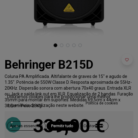
Behringer B215D
Coluna PA Amplificada. Altifalante de graves de 15" e agudo de
1.35". Potência de 550W Classe D. Resposta aproximada de 55Hz-
20KHz. Dispersão sonora com abertura 70x40 graus. Entrada XLR
ou Jack e saída link out em XLR. Equalização de 2 bandas. Furação
Utilizamos cookies para lhe proporcionar uma melhor
35mm para montar em suportes. Medidas 69,5cm x 44cm x
Política de cookies
experiência de utilização neste website.
33,5cm. Peso 23Kg.
339,00
€
Apenas essenciais
Permitir tudo
Customizar