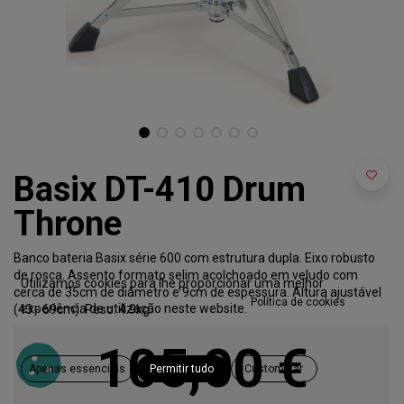
Basix DT-410 Drum
Throne
Banco bateria Basix série 600 com estrutura dupla. Eixo robusto
de rosca. Assento formato selim acolchoado em veludo com
Utilizamos cookies para lhe proporcionar uma melhor
cerca de 35cm de diâmetro e 9cm de espessura. Altura ajustável
Política de cookies
experiência de utilização neste website.
(43 - 69cm). Peso: 4.9kg.
105,00
€
Apenas essenciais
Permitir tudo
Customizar