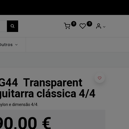
0
0
Outros
G44 Transparent
guitarra clássica 4/4
nylon e dimensão 4/4.
90,00
€