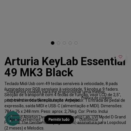
Arturia KeyLab Essential
49 MK3 Black
Teclado Midi Usb com 49 teclas sensíveis à velocidade, 8 pads
iluminados por RGB sensíveis à velocidade, 9 knobs e 9 faders.
Utilizamos cookies para lhe proporcionar uma melhor
Secção de transporte com 4 teclas de função, visor LCD de 2,5",
Política de cookies
experiência de utilização neste website.
pitch bend e roda de modulação. Arpejador. 1 Entrada de pedal de
expressão, saída MIDI e USB-C (alimentação e MIDI). Dimensões:
784 x 76 x 248 mm. Peso: aprox. 2,76kg. Cor: Preto. Inclui
download Ableton Live Lite, Arturia Analog Lab, UVI Model D Grand
Apenas essenciais
Permitir tudo
Customizar
Piano, NI The Gentleman Upright Piano, assinatura para Loopcloud
(2 meses) e Melodics.