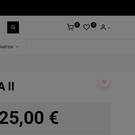
0
0
Outros
 II
25,00
€