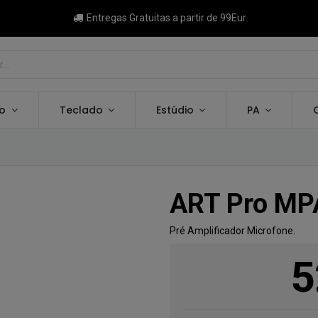
Entregas Gratuitas a partir de 99Eur
ão
Teclado
Estúdio
PA
ART Pro MPA
Pré Amplificador Microfone.
5