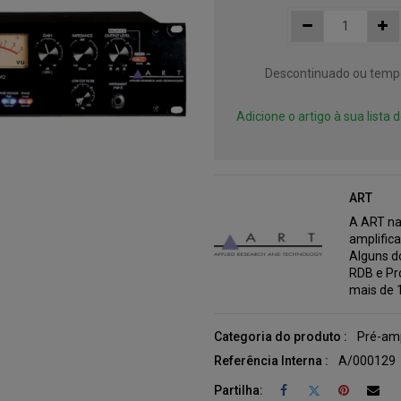
Descontinuado ou tempo
Adicione o artigo à sua lista
ART
A ART na
amplific
Alguns do
RDB e Pr
mais de 
Categoria do produto :
Pré-amp
Referência Interna :
A/000129
Partilha: