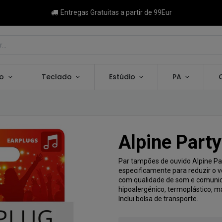
Entregas Gratuitas a partir de 99Eur
ão
Teclado
Estúdio
PA
Alpine Part
Par tampões de ouvido Alpine Pa
especificamente para reduzir o v
com qualidade de som e comunicaç
hipoalergénico, termoplástico, mac
Inclui bolsa de transporte.