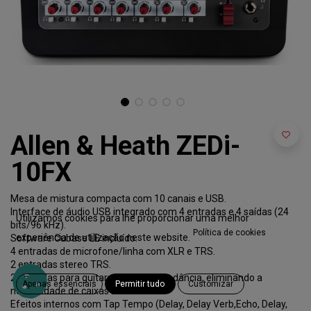
Allen & Heath ZEDi-
10FX
Mesa de mistura compacta com 10 canais e USB.
Interface de áudio USB integrado com 4 entradas e 4 saídas (24
Utilizamos cookies para lhe proporcionar uma melhor
bits/96 kHz).
Política de cookies
experiência de utilização neste website.
Software Cubase LE incluído.
4 entradas de microfone/linha com XLR e TRS.
2 entradas stereo TRS.
2 entradas para guitarra de alta impedância, eliminando a
Apenas essenciais
Permitir tudo
Customizar
necessidade de caixas DI.
Efeitos internos com Tap Tempo (Delay, Delay Verb,Echo, Delay,