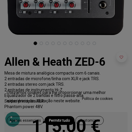
Allen & Heath ZED-6
Mesa de mistura analógica compacta com 6 canais.
2 entradas de microfone/linha com XLR e jack TRS.
2 entradas stereo com jack TRS.
2 entradas de instrumento Hi-Z.
Utilizamos cookies para lhe proporcionar uma melhor
Equalizador de 2 bandas e filtro passa-alta.
Política de cookies
experiência de utilização neste website.
Saídas principais XLR.
Phantom power 48V.
115,00
€
Apenas essenciais
Permitir tudo
Customizar