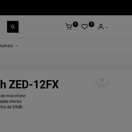
0
0
Outros
th ZED-12FX
 de microfone.
adas stereo.
nho de 69dB.