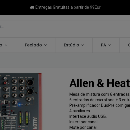
Entregas Gratuitas a partir de 99Eur
ão
Teclado
Estúdio
PA
Allen & Hea
Mesa de mistura com 6 entradas
6 entradas de microfone + 3 entr
Pré-amplificador DuoPre com ga
4 auxiliares.
Interface audio USB.
Insert por canal.
Mute por canal.