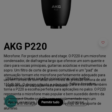
AKG P220
Microfone. For project studios and stage. O P220 é um microfone
condensador, de diafragma largo que oferece um som quente e
claro para vocais principais, guitarras acústicas e instrumentos de
sopro. Um filtro de corte de graves comutável e um "pad" de
atenuação tornam ete microfone perfeitamente adequado para
Utilizamos cookies para lhe proporcionar uma melhor
uso em fontes de som altas com níveis de pressão sonora de até
Política de cookies
155dB SPL. O design robusto e adequado para a estrada também
experiência de utilização neste website.
torna o P220 a escolha perfeita para aplicações no palco. O P220
representa o microfone mais popular e bem sucedido dentro da
linha Project Studio real. Ele vem complementado com um
Apenas essenciais
Permitir tudo
Customizar
suporte anti vibração tipo aranha num estojo de transporte de
alumínio.