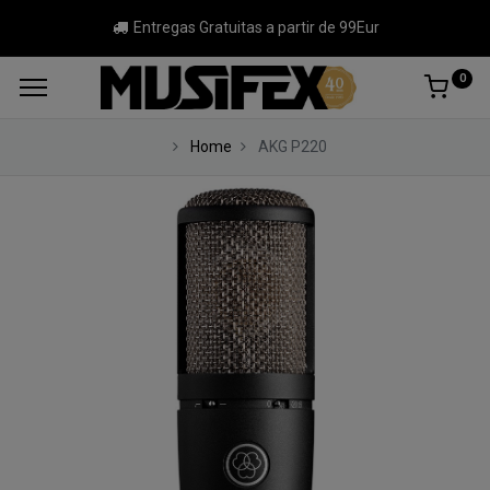
Entregas Gratuitas a partir de 99Eur
0
Home
AKG P220