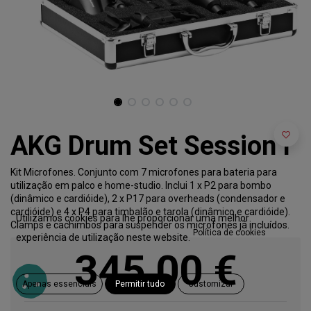
AKG Drum Set Session I
Kit Microfones. Conjunto com 7 microfones para bateria para
utilização em palco e home-studio. Inclui 1 x P2 para bombo
(dinâmico e cardióide), 2 x P17 para overheads (condensador e
cardióide) e 4 x P4 para timbalão e tarola (dinâmico e cardióide).
Utilizamos cookies para lhe proporcionar uma melhor
Clamps e cachimbos para suspender os microfones já incluídos.
Política de cookies
experiência de utilização neste website.
345,00
€
Apenas essenciais
Permitir tudo
Customizar