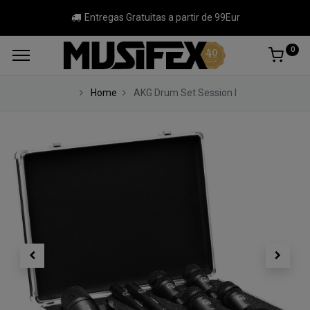
Entregas Gratuitas a partir de 99Eur
0
Home
AKG Drum Set Session I