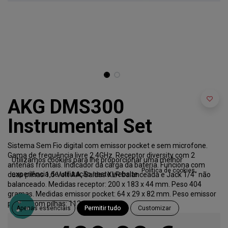
AKG DMS300
Instrumental Set
Sistema Sem Fio digital com emissor pocket e sem microfone.
Gama de frequência livre 2.4GHz. Receptor diversity com 2
Utilizamos cookies para lhe proporcionar uma melhor
antenas frontais. Indicador da carga da bateria. Funciona com
Política de cookies
experiência de utilização neste website.
duas pilhas 1,5 Volt AA. Saídas XLR balanceada e Jack 1/4" não
balanceado. Medidas receptor: 200 x 183 x 44 mm. Peso 404
gramas. Medidas emissor pocket: 64 x 29 x 82 mm. Peso emissor
pocket com pilhas: 112 gramas.
Apenas essenciais
Permitir tudo
Customizar