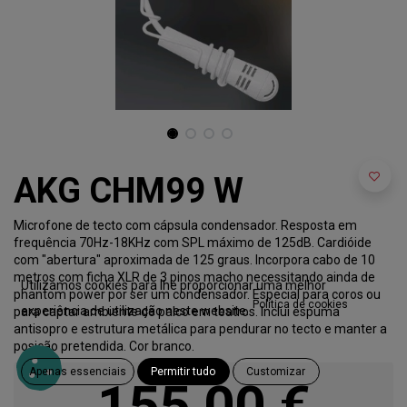
AKG CHM99 W
Microfone de tecto com cápsula condensador. Resposta em
frequência 70Hz-18KHz com SPL máximo de 125dB. Cardióide
com "abertura" aproximada de 125 graus. Incorpora cabo de 10
metros com ficha XLR de 3 pinos macho necessitando ainda de
Utilizamos cookies para lhe proporcionar uma melhor
phantom power por ser um condensador. Especial para coros ou
Política de cookies
experiência de utilização neste website.
para captar ambiente de palco em teatros. Inclui espuma
antisopro e estrutura metálica para pendurar no tecto e manter a
posição pretendida. Cor branco.
Apenas essenciais
Permitir tudo
Customizar
155,00
€