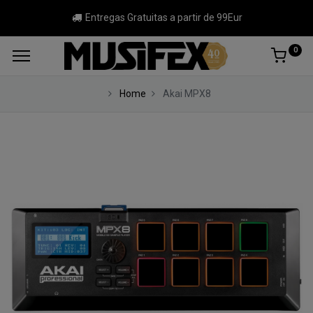
Entregas Gratuitas a partir de 99Eur
0
Home
Akai MPX8