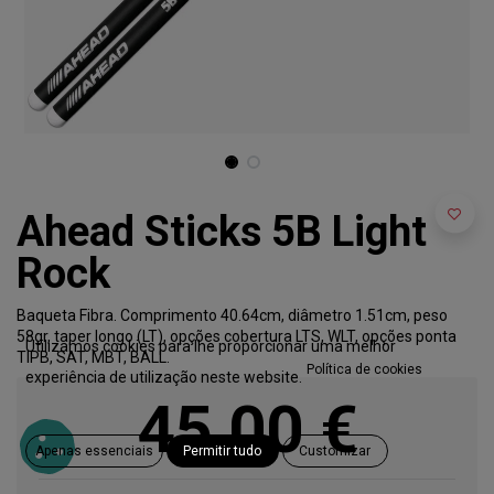
Ahead Sticks 5B Light
Rock
Baqueta Fibra. Comprimento 40.64cm, diâmetro 1.51cm, peso
58gr, taper longo (LT), opções cobertura LTS, WLT, opções ponta
Utilizamos cookies para lhe proporcionar uma melhor
TIPB, SAT, MBT, BALL.
Política de cookies
experiência de utilização neste website.
45,00
€
Apenas essenciais
Permitir tudo
Customizar