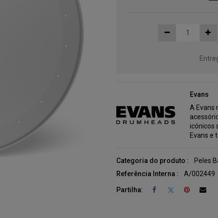
Entre
Evans
A Evans 
acessóri
icónicos
Evans e 
Categoria do produto :
Peles B
Referência Interna :
A/002449
Partilha: