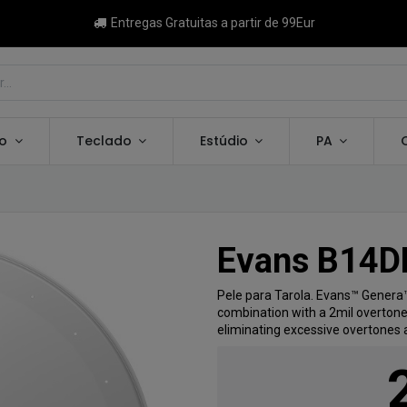
Entregas Gratuitas a partir de 99Eur
ão
Teclado
Estúdio
PA
Evans B14D
Pele para Tarola. Evans™ Genera™ 
combination with a 2mil overtone 
eliminating excessive overtones a