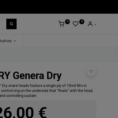
0
0
Outros
RY Genera Dry
Dry snare heads feature a single ply of 10mil film in
control ring on the underside that "floats" with the head,
nd controlling sustain.
26,00
€