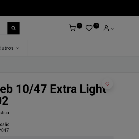
0
0
Outros
eb 10/47 Extra Light
02
stica.
osão.
/047.