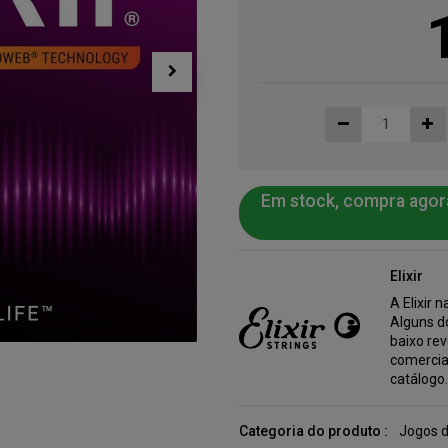
Em stock, compra agor
Elixir
A Elixir 
Alguns do
baixo re
comercial
catálogo
Categoria do produto :
Jogos d