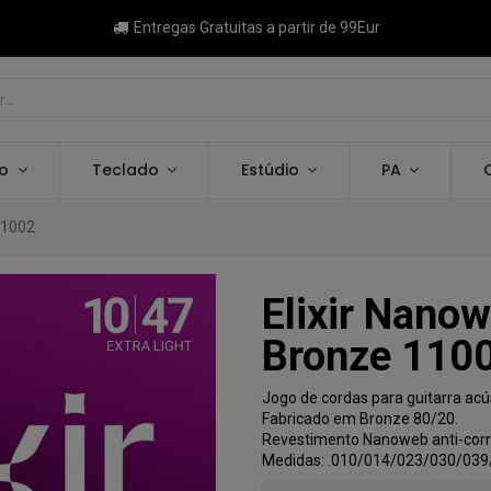
Entregas Gratuitas a partir de 99Eur
ão
Teclado
Estúdio
PA
11002
Elixir Nanow
Bronze 110
Jogo de cordas para guitarra acú
Fabricado em Bronze 80/20.
Revestimento Nanoweb anti-corr
Medidas: .010/014/023/030/039