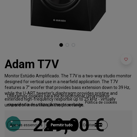
Adam T7V
Monitor Estúdio Amplificado. The T7V is a two-way studio monitor
designed for vertical use in a nearfield application. The T7V
features a 7” woofer that provides bass extension down to 39 Hz,
while the U-ART tweeter’s diaphragm provides pristine and
Utilizamos cookies para lhe proporcionar uma melhor
extended high-frequency response up to 25 kHz - virtually
Política de cookies
experiência de utilização neste website.
unheard of in monitors in this price range.
229,00
€
Apenas essenciais
Permitir tudo
Customizar