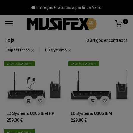
Entregas Gratuitas a partir de 99Eur
0
Loja
3 artigos encontrados.
Limpar Filtros
LD Systems
✔️ Em loja ✔️ Online
✔️ Em loja ✔️ Online
LD Systems U305 IEM HP
LD Systems U305 IEM
259,00
€
229,00
€
✔️ Em loja ✔️ Online