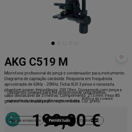
AKG C519 M
Microfone profissional de pinça e condensador para instrumento.
Diagrama de captação cardióide. Resposta em frequência
aproximada de 60Hz - 20KHz. Ficha XLR 3 pinos e necessita
phantom power. Impedância: 200 Ohm. Gooseneck com pinça e
Utilizamos cookies para lhe proporcionar uma melhor
cabo destacável de 3 metros. Comprimento: 213 mm. Peso 85
Política de cookies
experiência de utilização neste website.
gramas. Inclui esponja anti-sopro e bolsa. Cor: preto.
199,00
€
Apenas essenciais
Permitir tudo
Customizar