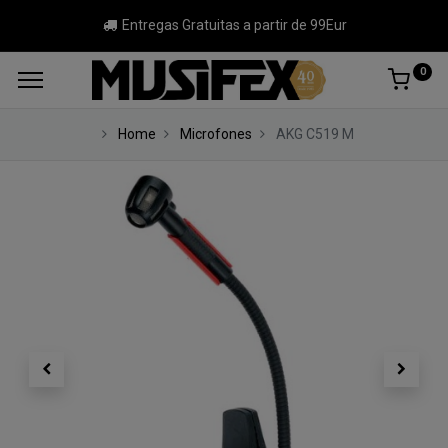
Entregas Gratuitas a partir de 99Eur
0
Home
Microfones
AKG C519 M